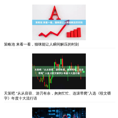
策略池 来看一看，猫咪能让人瞬间解压的时刻
天策吧 “从从容容、游刃有余，匆匆忙忙、连滚带爬”入选《咬文嚼
字》年度十大流行语