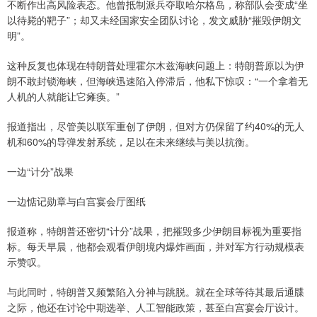
不断作出高风险表态。他曾抵制派兵夺取哈尔格岛，称部队会变成“坐
以待毙的靶子”；却又未经国家安全团队讨论，发文威胁“摧毁伊朗文
明”。
这种反复也体现在特朗普处理霍尔木兹海峡问题上：特朗普原以为伊
朗不敢封锁海峡，但海峡迅速陷入停滞后，他私下惊叹：“一个拿着无
人机的人就能让它瘫痪。”
报道指出，尽管美以联军重创了伊朗，但对方仍保留了约40%的无人
机和60%的导弹发射系统，足以在未来继续与美以抗衡。
一边“计分”战果
一边惦记勋章与白宫宴会厅图纸
报道称，特朗普还密切“计分”战果，把摧毁多少伊朗目标视为重要指
标。每天早晨，他都会观看伊朗境内爆炸画面，并对军方行动规模表
示赞叹。
与此同时，特朗普又频繁陷入分神与跳脱。就在全球等待其最后通牒
之际，他还在讨论中期选举、人工智能政策，甚至白宫宴会厅设计。