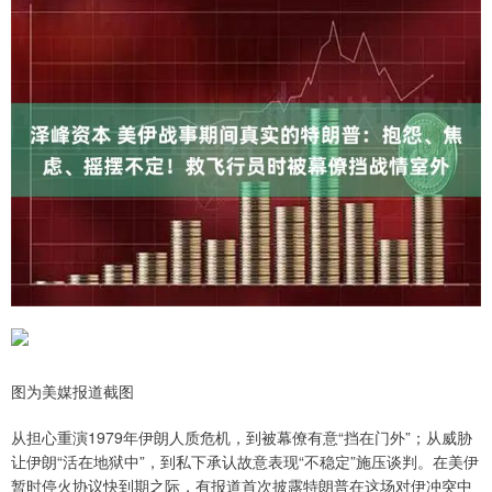
图为美媒报道截图
从担心重演1979年伊朗人质危机，到被幕僚有意“挡在门外”；从威胁
让伊朗“活在地狱中”，到私下承认故意表现“不稳定”施压谈判。在美伊
暂时停火协议快到期之际，有报道首次披露特朗普在这场对伊冲突中