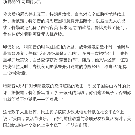
项脆弱的“两周停火”。
停火后的局势并未真正让特朗普放松。白宫对安全威胁担忧持续上
升。据披露，特朗普的海湖庄园特意撑开遮阳伞，以遮挡无人机视
线；特勤局还配备了白宫官员“从未见过”的武器。鲁比奥甚至提到，
曾在住所外看到可疑无人机盘旋。
即便如此，特朗普仍时常跳回别的议题。战争爆发后数小时，他照常
赴筹款晚宴，并称“反正晚饭总是要吃的”。在另一次招待会上，他甚
至半开玩笑说，自己应该获得“荣誉勋章”。随后，他又讲述第一任期
突访伊拉克时，专机夜间降落未开灯跑道的惊险经历，称自己“配得
上”这枚勋章。
特朗普4月5日对伊朗发表的充满脏话的攻击，引发了国会山内外的批
评。据报道，特朗普写道：“打开该死的海峡，你们这些疯子，否则你
们就等着下地狱吧——等着瞧！”
这招致了大量批评。民主党参议院少数党领袖舒默在社交平台X上
说：“美国，复活节快乐。当你们前往教堂与亲朋好友欢聚庆祝时，美
国总统却在社交媒体上像个疯子一样胡言乱语。”