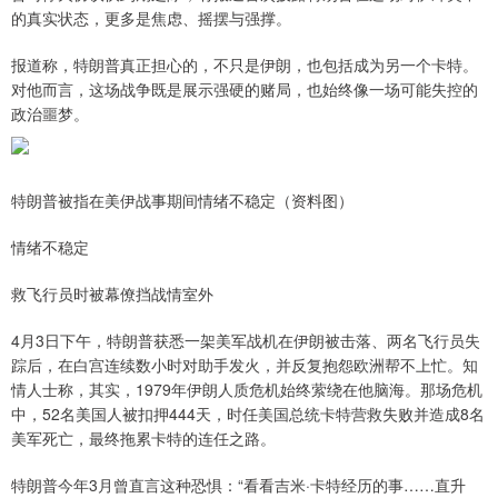
的真实状态，更多是焦虑、摇摆与强撑。
报道称，特朗普真正担心的，不只是伊朗，也包括成为另一个卡特。
对他而言，这场战争既是展示强硬的赌局，也始终像一场可能失控的
政治噩梦。
特朗普被指在美伊战事期间情绪不稳定（资料图）
情绪不稳定
救飞行员时被幕僚挡战情室外
4月3日下午，特朗普获悉一架美军战机在伊朗被击落、两名飞行员失
踪后，在白宫连续数小时对助手发火，并反复抱怨欧洲帮不上忙。知
情人士称，其实，1979年伊朗人质危机始终萦绕在他脑海。那场危机
中，52名美国人被扣押444天，时任美国总统卡特营救失败并造成8名
美军死亡，最终拖累卡特的连任之路。
特朗普今年3月曾直言这种恐惧：“看看吉米·卡特经历的事……直升