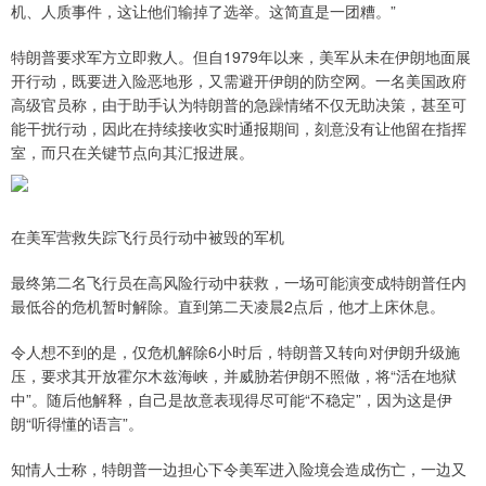
机、人质事件，这让他们输掉了选举。这简直是一团糟。”
特朗普要求军方立即救人。但自1979年以来，美军从未在伊朗地面展
开行动，既要进入险恶地形，又需避开伊朗的防空网。一名美国政府
高级官员称，由于助手认为特朗普的急躁情绪不仅无助决策，甚至可
能干扰行动，因此在持续接收实时通报期间，刻意没有让他留在指挥
室，而只在关键节点向其汇报进展。
在美军营救失踪飞行员行动中被毁的军机
最终第二名飞行员在高风险行动中获救，一场可能演变成特朗普任内
最低谷的危机暂时解除。直到第二天凌晨2点后，他才上床休息。
令人想不到的是，仅危机解除6小时后，特朗普又转向对伊朗升级施
压，要求其开放霍尔木兹海峡，并威胁若伊朗不照做，将“活在地狱
中”。随后他解释，自己是故意表现得尽可能“不稳定”，因为这是伊
朗“听得懂的语言”。
知情人士称，特朗普一边担心下令美军进入险境会造成伤亡，一边又