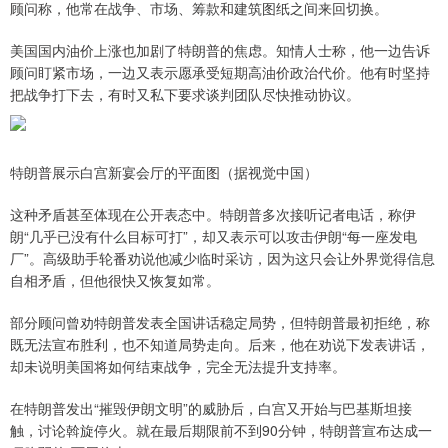
顾问称，他常在战争、市场、筹款和建筑图纸之间来回切换。
美国国内油价上涨也加剧了特朗普的焦虑。知情人士称，他一边告诉
顾问盯紧市场，一边又表示愿承受短期高油价政治代价。他有时坚持
把战争打下去，有时又私下要求谈判团队尽快推动协议。
特朗普展示白宫新宴会厅的平面图（据视觉中国）
这种矛盾甚至体现在公开表态中。特朗普多次接听记者电话，称伊
朗“几乎已没有什么目标可打”，却又表示可以攻击伊朗“每一座发电
厂”。高级助手轮番劝说他减少临时采访，因为这只会让外界觉得信息
自相矛盾，但他很快又恢复如常。
部分顾问曾劝特朗普发表全国讲话稳定局势，但特朗普最初拒绝，称
既无法宣布胜利，也不知道局势走向。后来，他在劝说下发表讲话，
却未说明美国将如何结束战争，完全无法提升支持率。
在特朗普发出“摧毁伊朗文明”的威胁后，白宫又开始与巴基斯坦接
触，讨论斡旋停火。就在最后期限前不到90分钟，特朗普宣布达成一