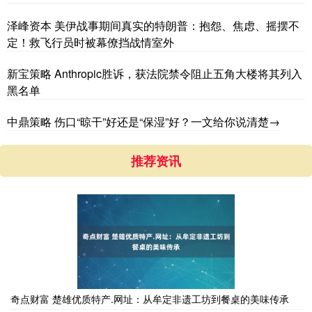
泽峰资本 美伊战事期间真实的特朗普：抱怨、焦虑、摇摆不
定！救飞行员时被幕僚挡战情室外
新宝策略 Anthropic胜诉，获法院禁令阻止五角大楼将其列入
黑名单
中鼎策略 伤口“晾干”好还是“保湿”好？一文给你说清楚→
推荐资讯
奇点财富 楚雄优质特产.网址：从牟定非遗工坊到餐桌的美味传承