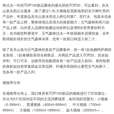
将过去一年的TOP100新品聚焦到最头部的TOP20，可以看到，农夫
山泉头部占位最多，除了通过1.5L大规格拓宽新场景的东方树叶系列
产品外，年度新品农夫山泉冰茶也上榜位列第7，苏打水、包装水也各
有一款产品上榜，整体体现出其强大的推新能力；元气森林则有六款
产品上榜，以外星人品牌的低糖运动饮料以及维B水营养素饮料为
主，在功能饮料赛道中，元气森林过去一年收获颇丰进展快速，去年
取得较好成长的元气森林冰茶，也有一款新口味进入前二十。
除了农夫山泉与元气森林的多款产品聚集外，统一有1款低糖阿萨姆排
名靠前，1款春拂焙茶排名稍靠后，共两款产品进入TOP20。其余如
伊利、可口可乐、达能等其他集团各有一款产品进入前20。相对较新
的身影如自然萃集团金豆芽品牌、柠檬共和国的云雾芭乐气泡果汁，
也各有一款产品入列。
规格带分布
在规格带分布上，我们将所有TOP100新品的规格进行了区间落位，
共分为5个区间对应不同的主流消费场景，各区间的范围为：小规格
（0-399ml）、普通规格（400ml-699ml）、中大规格（700ml-
999ml）、大规格（1000ml-1999ml）、超大规格（2000ml+）。