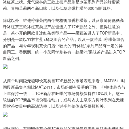
冰红茶上榜。元气森林的三款上榜产品则是冰茶系列产品的蜂蜜茉
莉、青梅茉莉两个新口味，以及低糖冰爆柠檬的600ml新规格。
除此以外，维他柠檬茶的两个规格鸭屎香柠檬茶，以及康师傅低糖高
纤冰红茶三款冰红茶类型产品也进入了TOP新品之列。值得注意的
是，茶小开的两款非冰红茶类型产品——果蔬茶进入了TOP新品中，
分别是一款以羽衣甘蓝+乌龙组合的产品，以及一款苦瓜+柠檬茶组合
的产品，与今年现制茶饮门店中较火的“纤体瓶”系列产品有一定的异
曲同工。香飘飘、统一小茗同学则各有一款果汁/果味茶产品进入TOP
新品之列。
从两个时间段无糖即饮茶类目TOP新品的市场表现来看，MAT2511时
间段新品集合相比MAT2411，市场份额有显著的下降，但整体趋势与
上年保持一致，且TOP新品在旺季的市场份额保持在10%以上。这一
较强的TOP新品市场份额推动力，或与农夫山泉东方树叶系列在无糖
即饮茶类目中的高渗透率，以及过半的整体市场份额相关。
相比来说，有糖即饮茶今年TOP新品的市场份额表现要好于无糖即饮