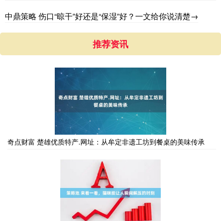
中鼎策略 伤口“晾干”好还是“保湿”好？一文给你说清楚→
推荐资讯
奇点财富 楚雄优质特产.网址：从牟定非遗工坊到餐桌的美味传承