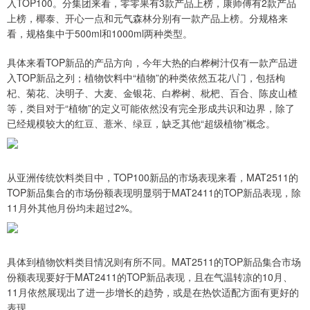
入TOP100。分集团来看，零零果有3款产品上榜，康师傅有2款产品
上榜，椰泰、开心一点和元气森林分别有一款产品上榜。分规格来
看，规格集中于500ml和1000ml两种类型。
具体来看TOP新品的产品方向，今年大热的白桦树汁仅有一款产品进
入TOP新品之列；植物饮料中“植物”的种类依然五花八门，包括枸
杞、菊花、决明子、大麦、金银花、白桦树、枇杷、百合、陈皮山楂
等，类目对于“植物”的定义可能依然没有完全形成共识和边界，除了
已经规模较大的红豆、薏米、绿豆，缺乏其他“超级植物”概念。
从亚洲传统饮料类目中，TOP100新品的市场表现来看，MAT2511的
TOP新品集合的市场份额表现明显弱于MAT2411的TOP新品表现，除
11月外其他月份均未超过2%。
具体到植物饮料类目情况则有所不同。MAT2511的TOP新品集合市场
份额表现要好于MAT2411的TOP新品表现，且在气温转凉的10月、
11月依然展现出了进一步增长的趋势，或是在热饮适配方面有更好的
表现。