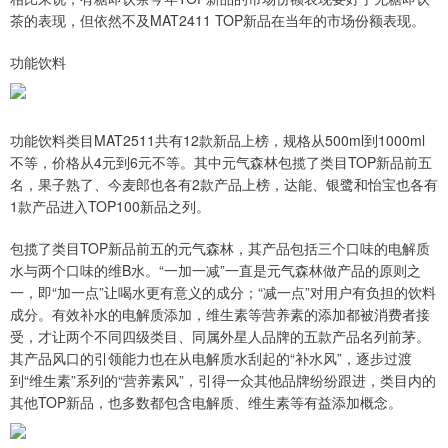
茶的表现，但依然不及MAT2411 TOP新品在当年的市场份额表现。
功能饮料
功能饮料类目MAT2511共有12款新品上榜，规格从500ml到1000ml
不等，价格从4元到6元不等。其中元气森林包揽了类目TOP新品前五
名，果子熟了、今麦郎也各有2款产品上榜，达能、银鹭和怡宝也各有
1款产品进入TOP100新品之列。
包揽了类目TOP新品前五的元气森林，其产品包括三个口味的电解质
水与两个口味的维B水。“一加一减”一直是元气森林做产品的原则之
一，即“加一点”让喝水更有意义的成分；“减一点”对用户有负担的饮料
成分。有效补水的电解质添加，维生素等营养素的添加都被消费者接
受，才让两个不同四级类目、同属外星人品牌的五款产品名列前茅。
其产品风口的引领能力也在从电解质水刮起的“补水风”，逐步过渡
到“维生素”系列的“营养素风”，引得一众其他品牌纷纷跟进，类目内的
其他TOP新品，也多数都包含电解质、维生素等有益添加概念。