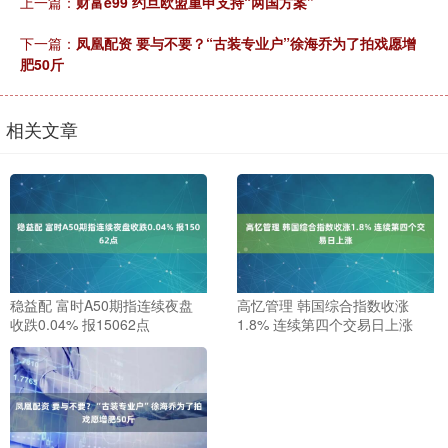
上一篇：
财富e99 约旦欧盟重申支持“两国方案”
下一篇：
凤凰配资 要与不要？“古装专业户”徐海乔为了拍戏愿增
肥50斤
相关文章
稳益配 富时A50期指连续夜盘
高忆管理 韩国综合指数收涨
收跌0.04% 报15062点
1.8% 连续第四个交易日上涨