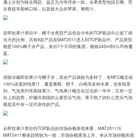
属上分别为味全两款、益正元与华洋各一款。水果类型包括石榴、芭
乐青提等新鲜口味，以及较大众的苹果、葡萄汁。
在即饮果汁类目中，椰子水类型产品也在今年的TOP新品中占据了相
当大的比例，共有8款产品在MAT2511进入到TOP新品中。产品类型
都是100%椰子水产品，来自7个不同的集团，规格245ml到1L均有覆
盖。
排除冷藏即饮果汁与椰子水，其余产品就较为多样了，有NFC概念或
100%浓度的纯果汁，覆盖葡萄、橙子、白桃等多种水果，也有炖系
列、气泡系列等风味果汁。气泡果汁概念在过去的一年中，又有一定
向上的趋势，柠檬共和国的云雾芭乐气泡、果子熟了的红心芭乐气泡
都是其中有一定代表性的产品。
从即饮果汁类目内TOP新品的市场份额表现来看，MAT2511与
MAT2411整体趋势较为一致，市场份额逐渐上升。单从市场份额表现