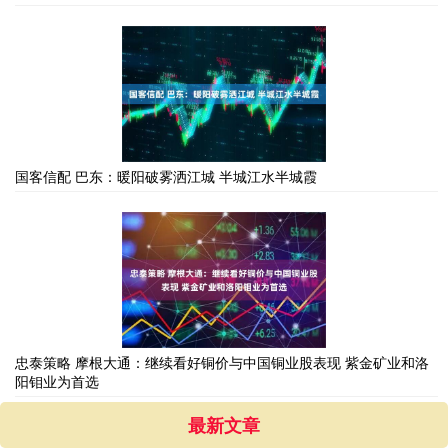
国客信配 巴东：暖阳破雾洒江城 半城江水半城霞
忠泰策略 摩根大通：继续看好铜价与中国铜业股表现 紫金矿业和洛
阳钼业为首选
最新文章