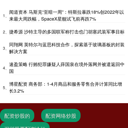
闻道资本 马斯克“至暗一周”：特斯拉暴跌18%创2022年以
1、
来最大周跌幅，SpaceX星舰试飞前再跌7%
捷希源 沙特主导的多国联军称打击也门胡塞武装军事目标
2、
同翔网 英特尔与蓝思科技合作，探索基于玻璃基板的封装
3、
解决方案
速盈策略 行贿犯罪嫌疑人薛国泉在境外落网并被遣返回中
4、
国
博星配资 商务部：1-4月商品和服务零售合并计算同比增
5、
长3.2%
配资炒股的
配资网络炒股