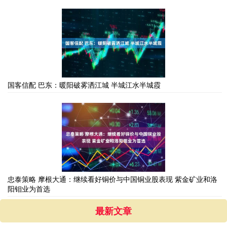
国客信配 巴东：暖阳破雾洒江城 半城江水半城霞
忠泰策略 摩根大通：继续看好铜价与中国铜业股表现 紫金矿业和洛
阳钼业为首选
最新文章