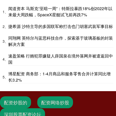
闻道资本 马斯克“至暗一周”：特斯拉暴跌18%创2022年以
1、
来最大周跌幅，SpaceX星舰试飞前再跌7%
捷希源 沙特主导的多国联军称打击也门胡塞武装军事目标
2、
同翔网 英特尔与蓝思科技合作，探索基于玻璃基板的封装
3、
解决方案
速盈策略 行贿犯罪嫌疑人薛国泉在境外落网并被遣返回中
4、
国
博星配资 商务部：1-4月商品和服务零售合并计算同比增
5、
长3.2%
配资炒股的
配资网络炒股
深圳股票配资论坛