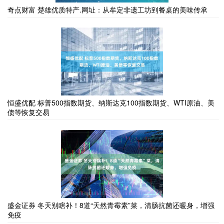
奇点财富 楚雄优质特产.网址：从牟定非遗工坊到餐桌的美味传承
恒盛优配 标普500指数期货、纳斯达克100指数期货、WTI原油、美
债等恢复交易
盛金证券 冬天别瞎补！8道“天然青霉素”菜，清肠抗菌还暖身，增强
免疫