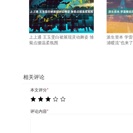
上上通 王玉雯白裙展现灵动舞姿 雏
派生资本 学
菊点缀温柔氛围
浦暖流”也来了
相关评论
本文评分
*
评论内容
*