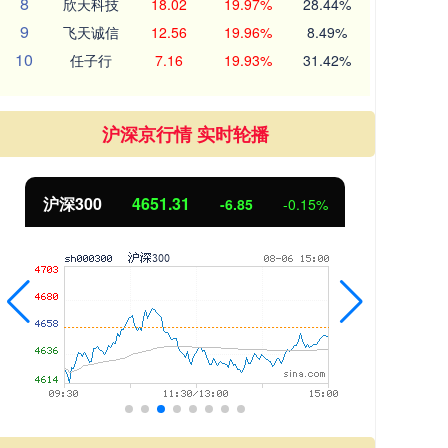
8
欣天科技
18.02
19.97%
28.44%
9
飞天诚信
12.56
19.96%
8.49%
10
任子行
7.16
19.93%
31.42%
沪深京行情 实时轮播
北证50
1122.88
创业
3.42
0.30%