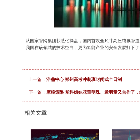
从国家管网集团获悉亿操盘，国内首次全尺寸高压纯氢管道
我国在该领域的技术空白，更为氢能产业的安全发展打下了
深证成指
14110.12
.92
0.57%
-34.08
-0
上一篇：
浩鼎中心 郑州高考冲刺班封闭式全日制
下一篇：
摩根策酪 塑料姐妹花董明珠、孟羽童又合作了
相关文章