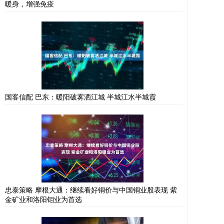
暖身，增强免疫
国客信配 巴东：暖阳破雾洒江城 半城江水半城霞
忠泰策略 摩根大通：继续看好铜价与中国铜业股表现 紫
金矿业和洛阳钼业为首选