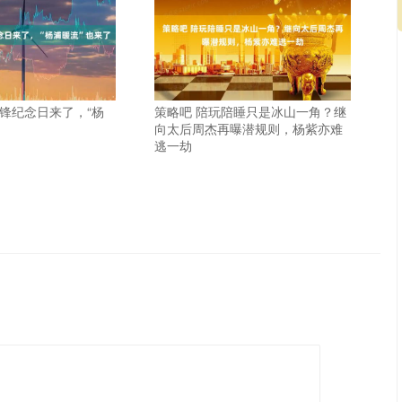
雷锋纪念日来了，“杨
策略吧 陪玩陪睡只是冰山一角？继
向太后周杰再曝潜规则，杨紫亦难
逃一劫