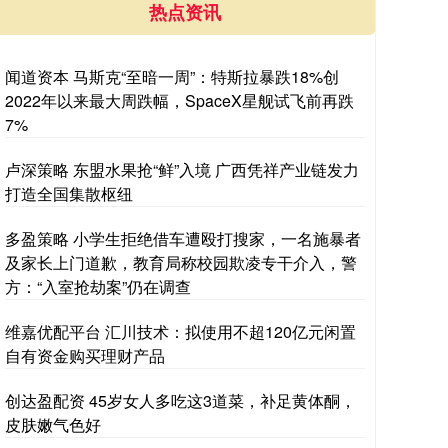
热点资讯
闻道资本 马斯克“至暗一周”：特斯拉暴跌18%创
2022年以来最大周跌幅，SpaceX星舰试飞前再跌
7%
卢深策略 东盟水果抢“鲜”入境 广西凭祥产业链发力
打造全国集散枢纽
多盈策略 小学生拒绝借车遭殴打搜家，一名施暴者
及家长上门道歉，教育局称校园欺凌专干介入，警
方：“入室抢劫案”仍在调查
维嘉优配平台 汇川技术：拟使用不超120亿元闲置
自有资金购买理财产品
创达盈配资 45岁女人多吃这3道菜，补足黄体酮，
皮肤嫩气色好