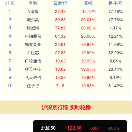
排名
名称
最新价
涨幅
换手率
1
N津富
37.49
114.72%
77.46%
2
威尔高
39.83
20.01%
17.76%
3
锴威特
77.82
20.00%
1.17%
4
科翔股份
64.32
20.00%
12.21%
5
蜀道装备
33.61
19.99%
11.69%
6
中巨芯
27.85
19.99%
32.20%
7
广哈通信
19.03
19.99%
5.84%
8
欣天科技
18.02
19.97%
28.44%
9
飞天诚信
12.56
19.96%
8.49%
10
任子行
7.16
19.93%
31.42%
沪深京行情 实时轮播
北证50
1122.88
0.00
0.00%