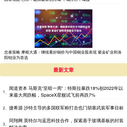
忠泰策略 摩根大通：继续看好铜价与中国铜业股表现 紫金矿业和洛
阳钼业为首选
最新文章
闻道资本 马斯克“至暗一周”：特斯拉暴跌18%创2022年以
1、
来最大周跌幅，SpaceX星舰试飞前再跌7%
捷希源 沙特主导的多国联军称打击也门胡塞武装军事目标
2、
同翔网 英特尔与蓝思科技合作，探索基于玻璃基板的封装
3、