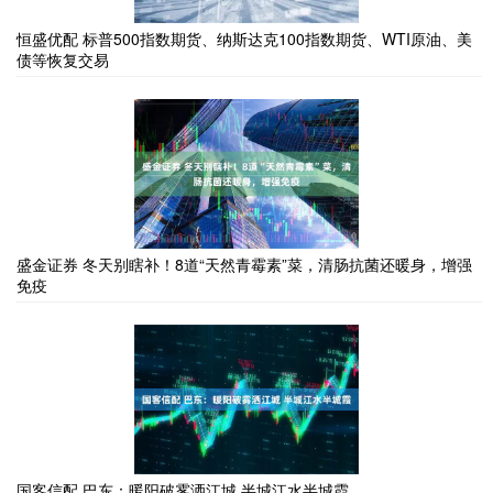
恒盛优配 标普500指数期货、纳斯达克100指数期货、WTI原油、美
债等恢复交易
盛金证券 冬天别瞎补！8道“天然青霉素”菜，清肠抗菌还暖身，增强
免疫
国客信配 巴东：暖阳破雾洒江城 半城江水半城霞