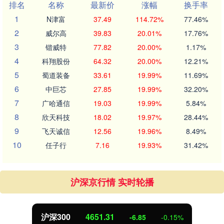
排名
名称
最新价
涨幅
换手率
1
N津富
37.49
114.72%
77.46%
2
威尔高
39.83
20.01%
17.76%
3
锴威特
77.82
20.00%
1.17%
4
科翔股份
64.32
20.00%
12.21%
5
蜀道装备
33.61
19.99%
11.69%
6
中巨芯
27.85
19.99%
32.20%
7
广哈通信
19.03
19.99%
5.84%
8
欣天科技
18.02
19.97%
28.44%
9
飞天诚信
12.56
19.96%
8.49%
10
任子行
7.16
19.93%
31.42%
沪深京行情 实时轮播
沪深300
4651.31
-6.85
-0.15%