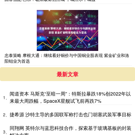
忠泰策略 摩根大通：继续看好铜价与中国铜业股表现 紫金矿业和洛
阳钼业为首选
最新文章
闻道资本 马斯克“至暗一周”：特斯拉暴跌18%创2022年以
1、
来最大周跌幅，SpaceX星舰试飞前再跌7%
捷希源 沙特主导的多国联军称打击也门胡塞武装军事目标
2、
同翔网 英特尔与蓝思科技合作，探索基于玻璃基板的封装
3、