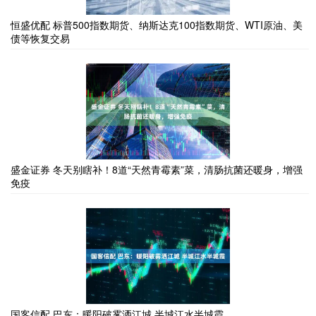
恒盛优配 标普500指数期货、纳斯达克100指数期货、WTI原油、美
债等恢复交易
盛金证券 冬天别瞎补！8道“天然青霉素”菜，清肠抗菌还暖身，增强
免疫
国客信配 巴东：暖阳破雾洒江城 半城江水半城霞