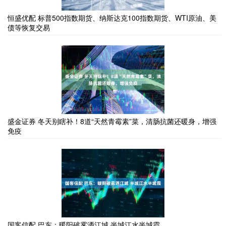
恒盛优配 标普500指数期货、纳斯达克100指数期货、WTI原油、美
债等恢复交易
盛金证券 冬天别瞎补！8道“天然青霉素”菜，清肠抗菌还暖身，增强
免疫
国客信配 巴东：暖阳破雾洒江城 半城江水半城霞