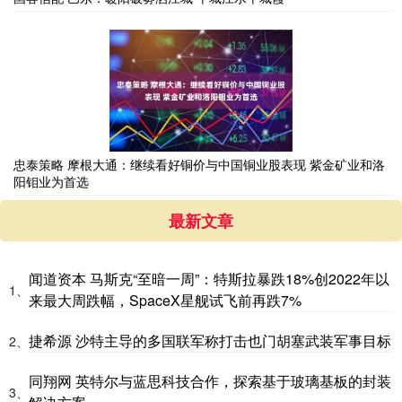
忠泰策略 摩根大通：继续看好铜价与中国铜业股表现 紫金矿业和洛
阳钼业为首选
最新文章
闻道资本 马斯克“至暗一周”：特斯拉暴跌18%创2022年以
1、
来最大周跌幅，SpaceX星舰试飞前再跌7%
捷希源 沙特主导的多国联军称打击也门胡塞武装军事目标
2、
同翔网 英特尔与蓝思科技合作，探索基于玻璃基板的封装
3、