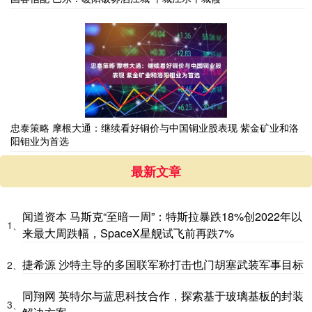
忠泰策略 摩根大通：继续看好铜价与中国铜业股表现 紫金矿业和洛
阳钼业为首选
最新文章
闻道资本 马斯克“至暗一周”：特斯拉暴跌18%创2022年以
1、
来最大周跌幅，SpaceX星舰试飞前再跌7%
捷希源 沙特主导的多国联军称打击也门胡塞武装军事目标
2、
同翔网 英特尔与蓝思科技合作，探索基于玻璃基板的封装
3、