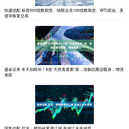
恒盛优配 标普500指数期货、纳斯达克100指数期货、WTI原油、美
债等恢复交易
盛金证券 冬天别瞎补！8道“天然青霉素”菜，清肠抗菌还暖身，增强
免疫
国客信配 巴东：暖阳破雾洒江城 半城江水半城霞