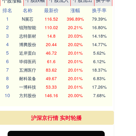
个股涨幅
排名
名称
最新价
涨幅
换手率
1
N展芯
116.52
396.89%
79.39%
2
锐翔智能
110.02
20.21%
16.80%
3
志特新材
14.8
20.03%
14.18%
4
博腾股份
20.44
20.02%
14.77%
5
近岸蛋白
46.72
20.01%
5.62%
6
毕得医药
61.6
20.01%
6.12%
7
五洲医疗
83.62
20.01%
18.37%
8
耐科装备
49.67
20.01%
6.83%
9
一博科技
53.33
20.01%
17.26%
10
方邦股份
146.16
20.00%
7.68%
沪深京行情 实时轮播