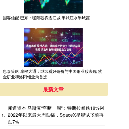
国客信配 巴东：暖阳破雾洒江城 半城江水半城霞
忠泰策略 摩根大通：继续看好铜价与中国铜业股表现 紫
金矿业和洛阳钼业为首选
最新文章
闻道资本 马斯克“至暗一周”：特斯拉暴跌18%创
2022年以来最大周跌幅，SpaceX星舰试飞前再
1、
跌7%