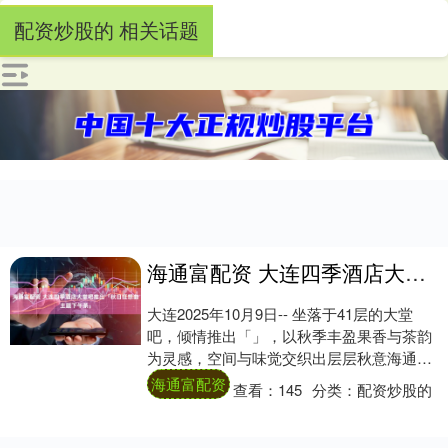
配资炒股的 相关话题
海通富配资 大连四季酒店大堂吧推出「秋日狂想曲主题下午茶」
大连2025年10月9日-- 坐落于41层的大堂
吧，倾情推出「」，以秋季丰盈果香与茶韵
为灵感，空间与味觉交织出层层秋意海通富
配资，在高空俯瞰渤海湾的光影中，为宾....
海通富配资
查看：
145
分类：
配资炒股的