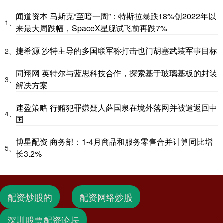
闻道资本 马斯克“至暗一周”：特斯拉暴跌18%创2022年以
1、
来最大周跌幅，SpaceX星舰试飞前再跌7%
捷希源 沙特主导的多国联军称打击也门胡塞武装军事目标
2、
同翔网 英特尔与蓝思科技合作，探索基于玻璃基板的封装
3、
解决方案
速盈策略 行贿犯罪嫌疑人薛国泉在境外落网并被遣返回中
4、
国
博星配资 商务部：1-4月商品和服务零售合并计算同比增
5、
长3.2%
配资炒股的
配资网络炒股
深圳股票配资论坛