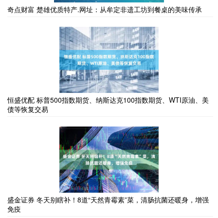
奇点财富 楚雄优质特产.网址：从牟定非遗工坊到餐桌的美味传承
恒盛优配 标普500指数期货、纳斯达克100指数期货、WTI原油、美
债等恢复交易
盛金证券 冬天别瞎补！8道“天然青霉素”菜，清肠抗菌还暖身，增强
免疫