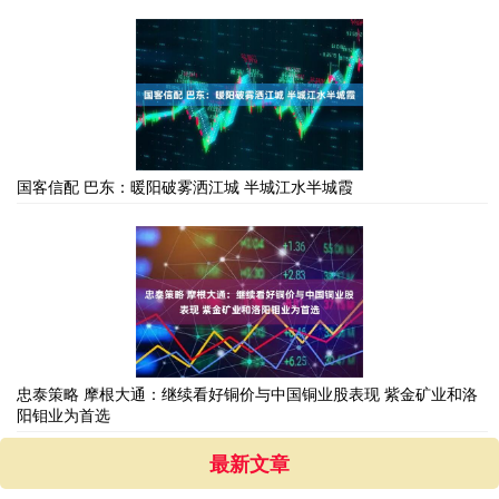
国客信配 巴东：暖阳破雾洒江城 半城江水半城霞
忠泰策略 摩根大通：继续看好铜价与中国铜业股表现 紫金矿业和洛
阳钼业为首选
最新文章