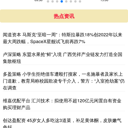
热点资讯
闻道资本 马斯克“至暗一周”：特斯拉暴跌18%创2022年以来
最大周跌幅，SpaceX星舰试飞前再跌7%
卢深策略 东盟水果抢“鲜”入境 广西凭祥产业链发力打造全国
集散枢纽
多盈策略 小学生拒绝借车遭殴打搜家，一名施暴者及家长上
门道歉，教育局称校园欺凌专干介入，警方：“入室抢劫案”仍
在调查
维嘉优配平台 汇川技术：拟使用不超120亿元闲置自有资金
购买理财产品
创达盈配资 45岁女人多吃这3道菜，补足黄体酮，皮肤嫩气
色好