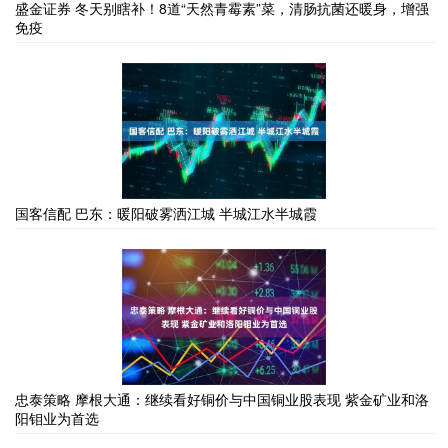
盛金证券 冬天别瞎补！8道“天然青霉素”菜，清肠抗菌还暖身，增强
免疫
国客信配 巴东：暖阳破雾洒江城 半城江水半城霞
忠泰策略 摩根大通：继续看好铜价与中国铜业股表现 紫金矿业和洛
阳钼业为首选